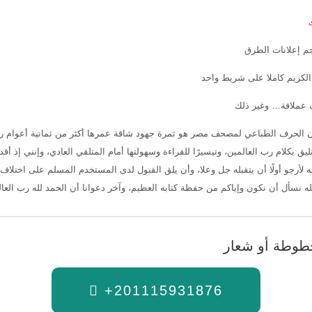
جم إعلانات الطرق
الكريم كاملا على شريط واحد
عملافة… وغير ذلك
كان الحرف الطباعي لمصحف مصر هو ثمرة جهود شاقة عمرها أكثر من ثمانية أعوام ر
ليق بكلام رب العالمين، وتيسيرًا للقراءة وسهولتها أمام المتلقي العادي، وإنني إذ أق
له لأرجو أولًا أن يتقبله جل وعلا، وأن يلق القبول لدى المستخدم المسلم على اختلاف
ه نسأل أن نكون وإياكم من حفظة كتابه العظيم، وآخر دعوانا أن الحمد لله رب العال
وطة أو شعار
+201115931876