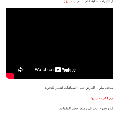
ل تأثيرات جذابة على النص
( نماذج )
 مصحف ملون للعرض على الفضائيات لتعليم للتجويد.
آن الكريم على آيباد
قة ووضوح الحروف وصغر حجم الملفات.