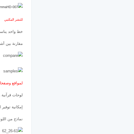
للنشر المكتبي
خط واحد يناسب
مقارنة بين أش
لمواقع وصفحا
لوحات قرآنية و
إمكانية توفير
نماذج من اللو