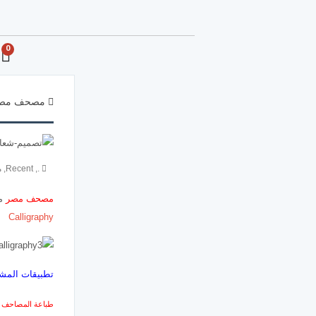
0
مصحف مص
.
,
Recent
,
م
مصحف مصر
مش
Calligraphy
تطبيقات المش
طباعة المصاحف ب