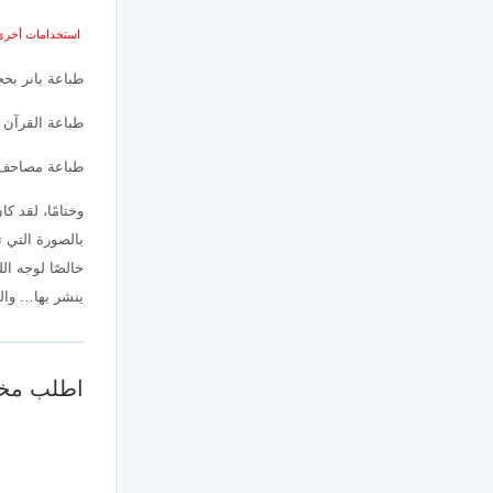
استخدامات أخرى
طباعة بانر بح
طباعة القرآن 
طباعة مصاحف 
وختامًا، لقد 
بالصورة التي ت
خالصًا لوجه ال
ينشر بها… والل
اطلب مخط