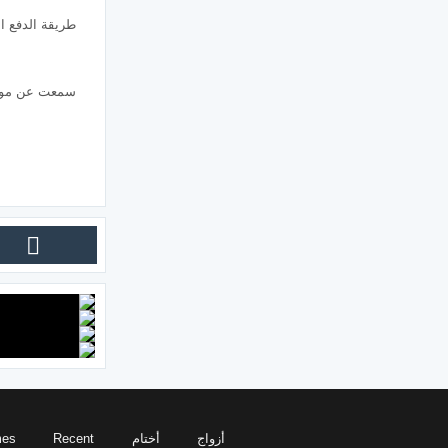
طريقة الدفع ال
سمعت عن موقع
أزواج
أختام
Recent
es