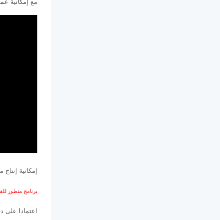
مع إمكانية عم
إمكانية إنتاج
برنامج متطور للقر
اعتمادا على د