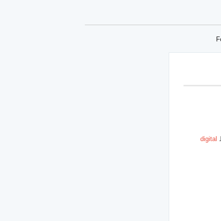
F
ط
digital