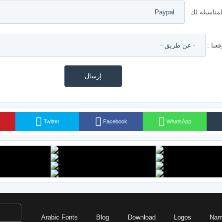
مناسبلة لك :
نا :
Twitter
Facebook
WhatsApp
Arabic Fonts
Blog
Download
Logos
Nam