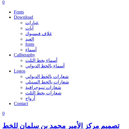
0
Fonts
Download
عبارات
آيات
غلاف فيسبوك
العيد
fonts
أسماء
Calligraphy
أسماء بخط الثلث
أسماء بالخط الديواني
Logos
شعارات بالخط الديواني
شعارات بالخط السنبلي
شعارات تيبوجرافية
شعارات بخط الثلث
أزواج
Contact
0
تصميم مركز الأمير محمد بن سلمان للخط