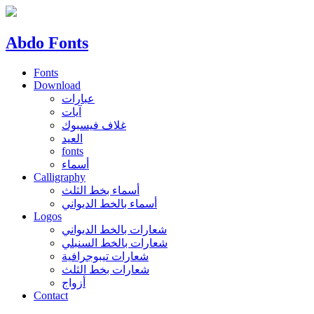
Abdo Fonts
Fonts
Download
عبارات
آيات
غلاف فيسبوك
العيد
fonts
أسماء
Calligraphy
أسماء بخط الثلث
أسماء بالخط الديواني
Logos
شعارات بالخط الديواني
شعارات بالخط السنبلي
شعارات تيبوجرافية
شعارات بخط الثلث
أزواج
Contact