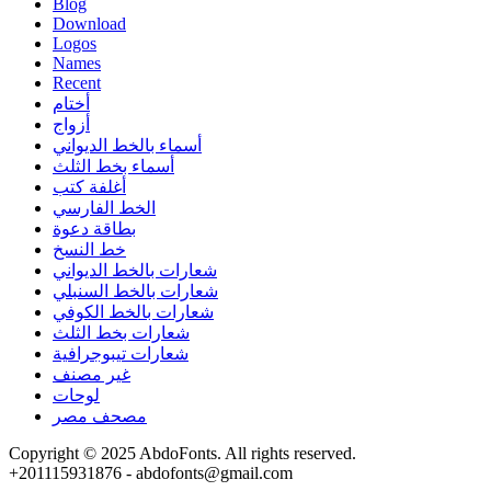
Blog
Download
Logos
Names
Recent
أختام
أزواج
أسماء بالخط الديواني
أسماء بخط الثلث
أغلفة كتب
الخط الفارسي
بطاقة دعوة
خط النسخ
شعارات بالخط الديواني
شعارات بالخط السنبلي
شعارات بالخط الكوفي
شعارات بخط الثلث
شعارات تيبوجرافية
غير مصنف
لوحات
مصحف مصر
Copyright © 2025 AbdoFonts. All rights reserved.
+201115931876 - abdofonts@gmail.com