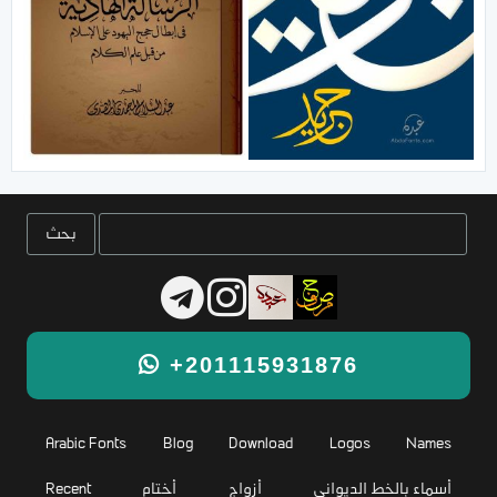
+201115931876
Arabic Fonts
Blog
Download
Logos
Names
أسماء بالخط الديواني
أزواج
أختام
Recent