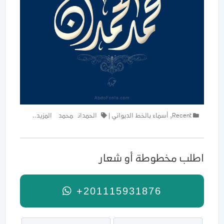
Recent
,
أسماء بالخط الديواني
|
الحمدان
محمد
المزيد..
اطلب مخطوطة أو شعار
+201115931876