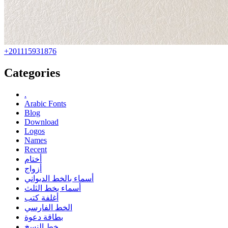
+201115931876
Categories
.
Arabic Fonts
Blog
Download
Logos
Names
Recent
أختام
أزواج
أسماء بالخط الديواني
أسماء بخط الثلث
أغلفة كتب
الخط الفارسي
بطاقة دعوة
خط النسخ