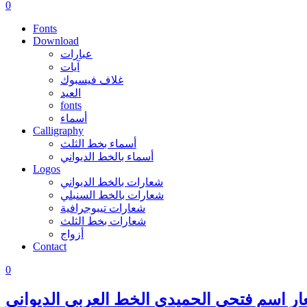
0
Fonts
Download
عبارات
آيات
غلاف فيسبوك
العيد
fonts
أسماء
Calligraphy
أسماء بخط الثلث
أسماء بالخط الديواني
Logos
شعارات بالخط الديواني
شعارات بالخط السنبلي
شعارات تيبوجرافية
شعارات بخط الثلث
أزواج
Contact
0
ر اسم فتحي الحميدي الخط العربي الديواني