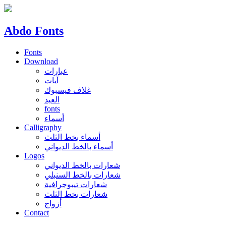
Abdo Fonts
Fonts
Download
عبارات
آيات
غلاف فيسبوك
العيد
fonts
أسماء
Calligraphy
أسماء بخط الثلث
أسماء بالخط الديواني
Logos
شعارات بالخط الديواني
شعارات بالخط السنبلي
شعارات تيبوجرافية
شعارات بخط الثلث
أزواج
Contact