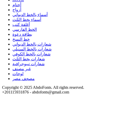
أختام
أزواج
أسماء بالخط الديواني
أسماء بخط الثلث
أغلفة كتب
الخط الفارسي
بطاقة دعوة
خط النسخ
شعارات بالخط الديواني
شعارات بالخط السنبلي
شعارات بالخط الكوفي
شعارات بخط الثلث
شعارات تيبوجرافية
غير مصنف
لوحات
مصحف مصر
Copyright © 2025 AbdoFonts. All rights reserved.
+201115931876 - abdofonts@gmail.com