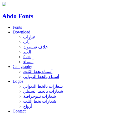
Abdo Fonts
Fonts
Download
عبارات
آيات
غلاف فيسبوك
العيد
fonts
أسماء
Calligraphy
أسماء بخط الثلث
أسماء بالخط الديواني
Logos
شعارات بالخط الديواني
شعارات بالخط السنبلي
شعارات تيبوجرافية
شعارات بخط الثلث
أزواج
Contact