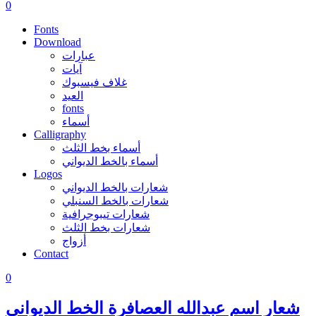
0
Fonts
Download
عبارات
آيات
غلاف فيسبوك
العيد
fonts
أسماء
Calligraphy
أسماء بخط الثلث
أسماء بالخط الديواني
Logos
شعارات بالخط الديواني
شعارات بالخط السنبلي
شعارات تيبوجرافية
شعارات بخط الثلث
أزواج
Contact
0
شعار اسم عبدالله العصافرة الخط الديواني