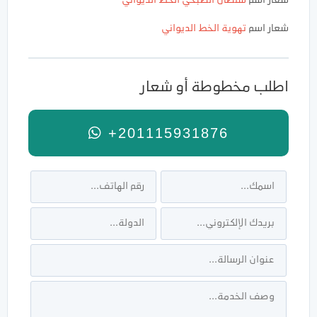
شعار اسم
سلطان الصبحي
الخط الديواني
شعار اسم
تهوية
الخط الديواني
اطلب مخطوطة أو شعار
+201115931876