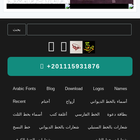
+201115931876
Arabic Fonts
Blog
Download
Logos
Names
أسماء بالخط الديواني
أزواج
أختام
Recent
بطاقة دعوة
الخط الفارسي
أغلفة كتب
أسماء بخط الثلث
شعارات بالخط السنبلي
شعارات بالخط الديواني
خط النسخ
شعارات بخط الثلث
شعارات بالخط الكوفي