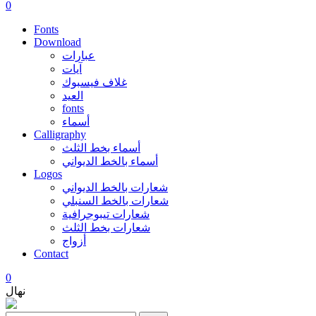
0
Fonts
Download
عبارات
آيات
غلاف فيسبوك
العيد
fonts
أسماء
Calligraphy
أسماء بخط الثلث
أسماء بالخط الديواني
Logos
شعارات بالخط الديواني
شعارات بالخط السنبلي
شعارات تيبوجرافية
شعارات بخط الثلث
أزواج
Contact
0
نهال