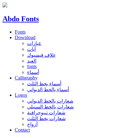
Abdo Fonts
Fonts
Download
عبارات
آيات
غلاف فيسبوك
العيد
fonts
أسماء
Calligraphy
أسماء بخط الثلث
أسماء بالخط الديواني
Logos
شعارات بالخط الديواني
شعارات بالخط السنبلي
شعارات تيبوجرافية
شعارات بخط الثلث
أزواج
Contact