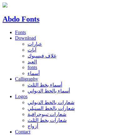
Abdo Fonts
Fonts
Download
عبارات
آيات
غلاف فيسبوك
العيد
fonts
أسماء
Calligraphy
أسماء بخط الثلث
أسماء بالخط الديواني
Logos
شعارات بالخط الديواني
شعارات بالخط السنبلي
شعارات تيبوجرافية
شعارات بخط الثلث
أزواج
Contact