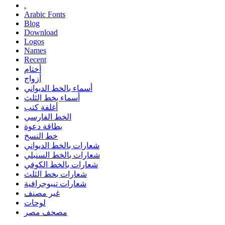
.
Arabic Fonts
Blog
Download
Logos
Names
Recent
أختام
أزواج
أسماء بالخط الديواني
أسماء بخط الثلث
أغلفة كتب
الخط الفارسي
بطاقة دعوة
خط النسخ
شعارات بالخط الديواني
شعارات بالخط السنبلي
شعارات بالخط الكوفي
شعارات بخط الثلث
شعارات تيبوجرافية
غير مصنف
لوحات
مصحف مصر