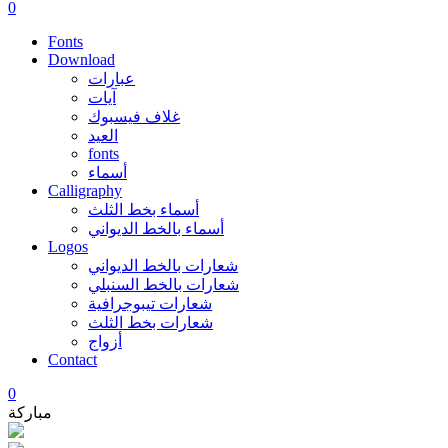
0
Fonts
Download
عبارات
آيات
غلاف فيسبوك
العيد
fonts
أسماء
Calligraphy
أسماء بخط الثلث
أسماء بالخط الديواني
Logos
شعارات بالخط الديواني
شعارات بالخط السنبلي
شعارات تيبوجرافية
شعارات بخط الثلث
أزواج
Contact
0
مباركة