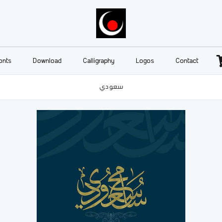
onts
Download
Calligraphy
Logos
Contact
سعودي