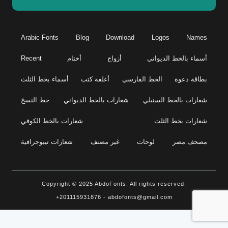
Arabic Fonts
Blog
Download
Logos
Names
أسماء بالخط الديواني
أزواج
أختام
Recent
بطاقة دعوة
الخط الفارسي
أغلفة كتب
أسماء بخط الثلث
شعارات بالخط السنبلي
شعارات بالخط الديواني
خط النسخ
شعارات بخط الثلث
شعارات بالخط الكوفي
مصحف مصر
لوحات
غير مصنف
شعارات تيبوجرافية
Copyright © 2025 AbdoFonts. All rights reserved.
+201115931876 - abdofonts@gmail.com