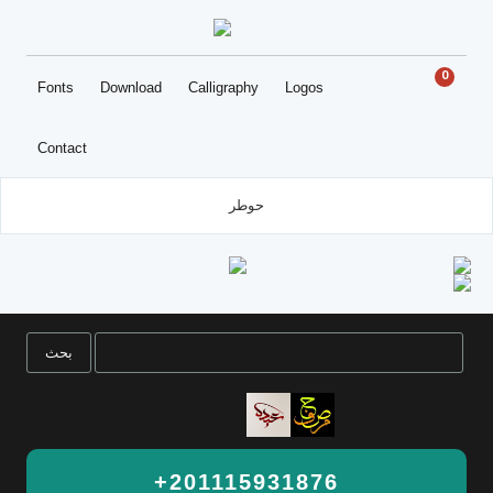
0
Fonts
Download
Calligraphy
Logos
Contact
حوطر
+201115931876