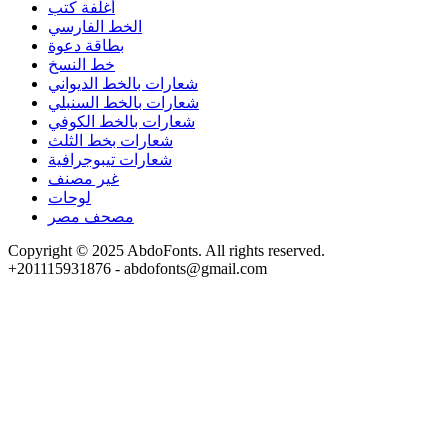
أغلفة كتب
الخط الفارسي
بطاقة دعوة
خط النسخ
شعارات بالخط الديواني
شعارات بالخط السنبلي
شعارات بالخط الكوفي
شعارات بخط الثلث
شعارات تيبوجرافية
غير مصنف
لوحات
مصحف مصر
Copyright © 2025 AbdoFonts. All rights reserved.
+201115931876 - abdofonts@gmail.com