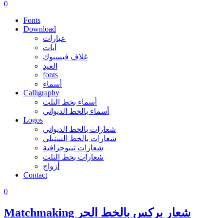
0
Fonts
Download
عبارات
آيات
غلاف فيسبوك
العيد
fonts
أسماء
Calligraphy
أسماء بخط الثلث
أسماء بالخط الديواني
Logos
شعارات بالخط الديواني
شعارات بالخط السنبلي
شعارات تيبوجرافية
شعارات بخط الثلث
أزواج
Contact
0
Matchmaking شعار بركس بالخط الحر