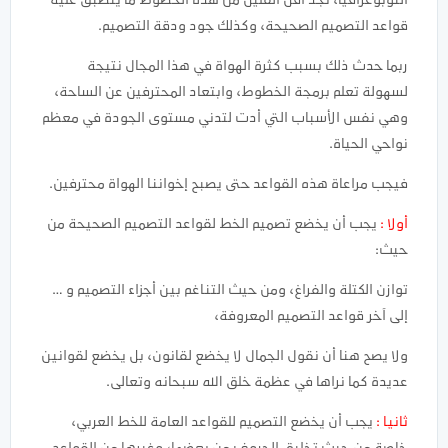
التوبوغرافيا، نجد أقل القليل من هذه الخطوط ما ينطبق عليه
قواعد التصميم الصحيحة، وكذلك جود ودقة التصميم.
ربما حدث ذلك بسبب كثرة الهواة في هذا المجال نتيجة
لسهولة تعلم برمجة الخطوط، وابتعاد المحترفين عن الساحة،
وهي نفس الأسباب التي أدت لتدني مستوى الجودة في معظم
نواحي الحياة.
فيجب مراعاة هذه القواعد حتى يصبح إخواننا الهواة محترفين.
أولا :
يجب أن يخضع تصميم الخط لقواعد التصميم الصحيحة من
حيث:
توازن الكتلة والفراغ، ومن حيث التناغم بين أجزاء التصميم و …
إلى آخر قواعد التصميم المعروفة،
ولا يصح هنا أن نقول الجمال لا يخضع لقانون، بل يخضع لقوانين
عديدة كما نراها في عظمة خلق الله سبحانه وتعالى.
ثانيا :
يجب أن يخضع التصميم للقواعد العامة للخط العربي،