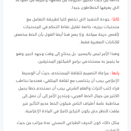
خاصة من حيث تخليق الحروف من بعضها، وغيرها من القواعد
التي يعرفها الخطاطون جيدا.
ثالثا :
جودة التنفيذ التي تخضع كليا لطريقة التعامل مع
منحنيات بيزيه، خاصة تقليل نقاط التحكم في المنحنيات
لأقصى درجة ممكنة. ولا يصح هنا أيضا القول بأن الخط مخصص
للكتابات الصغيرة فقط.
وهذا الأمر ليس باليسير، بل يحتاج إلى وقت وجهد كبير، وهو
ما يتميز به مستخدمي برامج الفيكتور المحترفين.
رابعا :
مراعاة التصميم لثقافة المستخدم، حيث أن الوسيط
الإعلامي يجب أن يتناسب مع ثقافة المتلقي، فعندما نخاطب
قراء كتب التراث والعلم الشرعي يجب أن نستخدم خطا يحمل
الكثير من جمال الخط العربي، ويتدرج الأمر إلى أن نصل إلى
مخاطبة عامة أطياف الناس فيكون الخط عديم التأثير غير
ملفت للنظر حتى يكون التركيز كاملا في المادة الإعلامية.
مثال ذلك، كون الحرف الطباعي النسخي عدة مراتب من حيث
التعقيد: