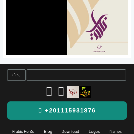
+201115931876
Arabic Fonts
Blog
Download
Logos
Names