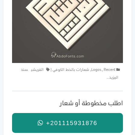
Recent
,
Logos
,
شعارات بالخط الكوفي
|
القريشي
سند
المزيد..
اطلب مخطوطة أو شعار
+201115931876