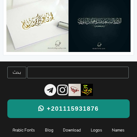
+201115931876
Arabic Fonts
Blog
Download
Logos
Names