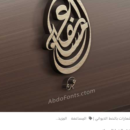
عارات بالخط الديواني
|
المساعفة
المزيد..