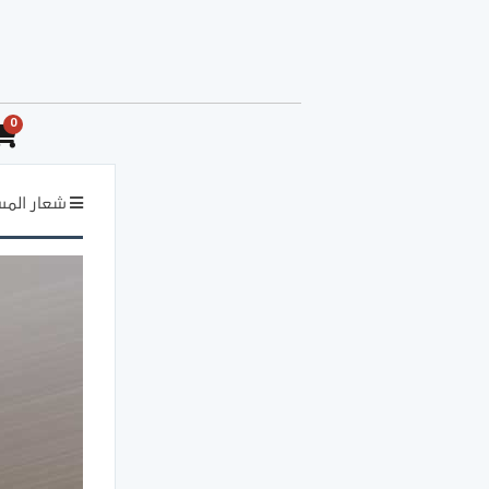
0
شعار المس