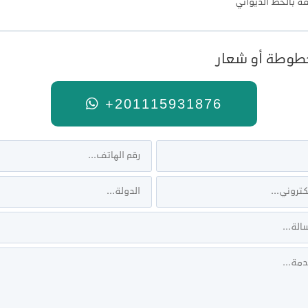
ة بالخط الديواني
طوطة أو شعار
+201115931876