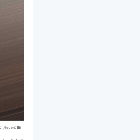
Recent
,
ش