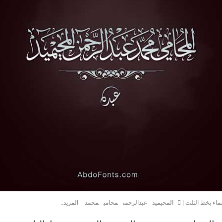
ماء بخط الثلث
|
المحيميد
عبدالرحمن
محامي
محمد
المزيد..