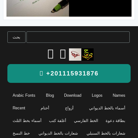
+201115931876
Arabic Fonts
Blog
Download
Logos
Names
أسماء بالخط الديواني
أزواج
أختام
Recent
بطاقة دعوة
الخط الفارسي
أغلفة كتب
أسماء بخط الثلث
شعارات بالخط السنبلي
شعارات بالخط الديواني
خط النسخ