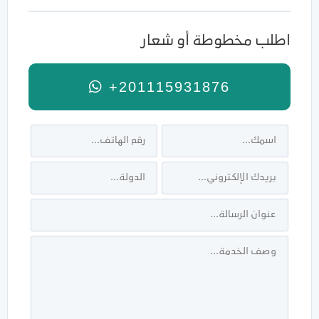
اطلب مخطوطة أو شعار
+201115931876