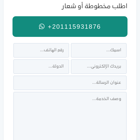
اطلب مخطوطة أو شعار
+201115931876